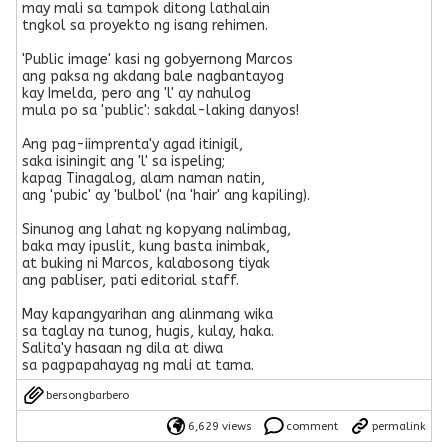
may mali sa tampok ditong lathalain
tngkol sa proyekto ng isang rehimen.
'Public image' kasi ng gobyernong Marcos
ang paksa ng akdang bale nagbantayog
kay Imelda, pero ang 'l' ay nahulog
mula po sa 'public': sakdal-laking danyos!
Ang pag-iimprenta'y agad itinigil,
saka isiningit ang 'l' sa ispeling;
kapag Tinagalog, alam naman natin,
ang 'pubic' ay 'bulbol' (na 'hair' ang kapiling).
Sinunog ang lahat ng kopyang nalimbag,
baka may ipuslit, kung basta inimbak,
at buking ni Marcos, kalabosong tiyak
ang pabliser, pati editorial staff.
May kapangyarihan ang alinmang wika
sa taglay na tunog, hugis, kulay, haka.
Salita'y hasaan ng dila at diwa
sa pagpapahayag ng mali at tama.
bersongbarbero
6,629 views
comment
permalink