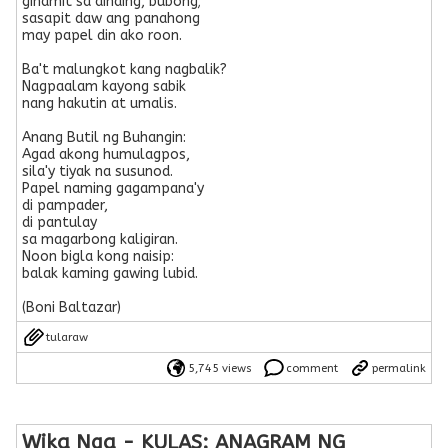
ginamit sa dinding, bubong;
sasapit daw ang panahong
may papel din ako roon.
Ba't malungkot kang nagbalik?
Nagpaalam kayong sabik
nang hakutin at umalis.
Anang Butil ng Buhangin:
Agad akong humulagpos,
sila'y tiyak na susunod.
Papel naming gagampana'y
di pampader,
di pantulay
sa magarbong kaligiran.
Noon bigla kong naisip:
balak kaming gawing lubid.
(Boni Baltazar)
tularaw
5,745 views
comment
permalink
Wika Nga - KULAS: ANAGRAM NG