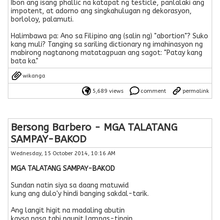
Ibon ang isang phallic na katapat ng testicle, panlalaki ang
impotent, at adorno ang singkahulugan ng dekorasyon,
borloloy, palamuti.
Halimbawa pa: Ano sa Filipino ang (salin ng) "abortion"? Suko
kang muli? Tanging sa sariling dictionary ng imahinasyon ng
mabirong nagtanong matatagpuan ang sagot: "Patay kang
bata ka."
wikanga
5,689 views
comment
permalink
Bersong Barbero - MGA TALATANG
SAMPAY-BAKOD
Wednesday, 15 October 2014, 10:16 AM
MGA TALATANG SAMPAY-BAKOD
Sundan natin siya sa daang matuwid
kung ang dulo'y hindi banging sakdal-tarik.
Ang langit higit na madaling abutin
kaysa nasa tabi ngunit lampas-tingin.