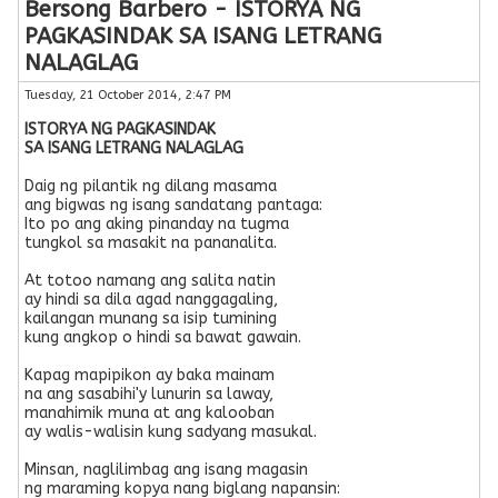
Bersong Barbero - ISTORYA NG
PAGKASINDAK SA ISANG LETRANG
NALAGLAG
Tuesday, 21 October 2014, 2:47 PM
ISTORYA NG PAGKASINDAK
SA ISANG LETRANG NALAGLAG
Daig ng pilantik ng dilang masama
ang bigwas ng isang sandatang pantaga:
Ito po ang aking pinanday na tugma
tungkol sa masakit na pananalita.
At totoo namang ang salita natin
ay hindi sa dila agad nanggagaling,
kailangan munang sa isip tumining
kung angkop o hindi sa bawat gawain.
Kapag mapipikon ay baka mainam
na ang sasabihi'y lunurin sa laway,
manahimik muna at ang kalooban
ay walis-walisin kung sadyang masukal.
Minsan, naglilimbag ang isang magasin
ng maraming kopya nang biglang napansin: