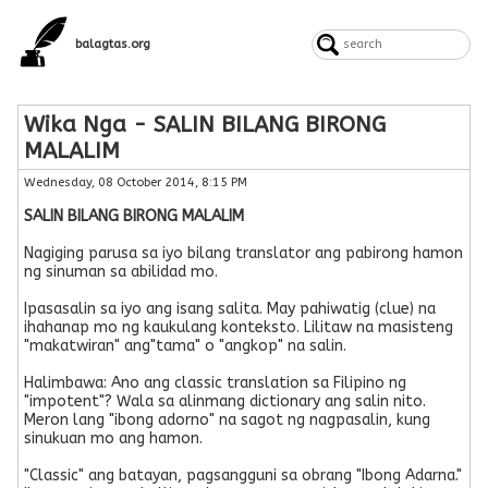
balagtas.org
Wika Nga - SALIN BILANG BIRONG
MALALIM
Wednesday, 08 October 2014, 8:15 PM
SALIN BILANG BIRONG MALALIM
Nagiging parusa sa iyo bilang translator ang pabirong hamon
ng sinuman sa abilidad mo.
Ipasasalin sa iyo ang isang salita. May pahiwatig (clue) na
ihahanap mo ng kaukulang konteksto. Lilitaw na masisteng
"makatwiran" ang"tama" o "angkop" na salin.
Halimbawa: Ano ang classic translation sa Filipino ng
"impotent"? Wala sa alinmang dictionary ang salin nito.
Meron lang "ibong adorno" na sagot ng nagpasalin, kung
sinukuan mo ang hamon.
"Classic" ang batayan, pagsangguni sa obrang "Ibong Adarna."