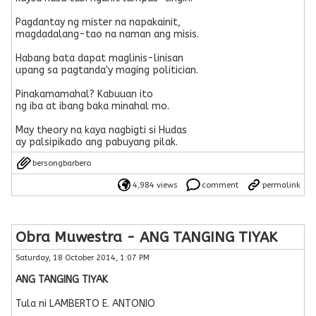
Pagdantay ng mister na napakainit,
magdadalang-tao na naman ang misis.
Habang bata dapat maglinis-linisan
upang sa pagtanda'y maging politician.
Pinakamamahal? Kabuuan ito
ng iba at ibang baka minahal mo.
May theory na kaya nagbigti si Hudas
ay palsipikado ang pabuyang pilak.
bersongbarbero
4,984 views
comment
permalink
Obra Muwestra - ANG TANGING TIYAK
Saturday, 18 October 2014, 1:07 PM
ANG TANGING TIYAK
Tula ni LAMBERTO E. ANTONIO