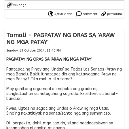
wikanga
5,950 views
comment
permalink
Tamali - PAGPATAY NG ORAS SA 'ARAW
NG MGA PATAY'
Sunday, 19 October 2014, 11:40 PM
PAGPATAY NG ORAS SA 'ARAW NG MGA PATAY'
Pantapat ng Pinoy ang 'Undas' sa Todos los Santos (Araw ng
mga Banal). Bakit itinatapat din ang katawagang 'Araw ng
mga Patay'? Tila mali o tila tama?
May ganitong argumento: mababa ang grado ng
sangkatauhan sa halagahang sagrado. Excellent sa banal-
banalan.
Pwes, ligtas na sagot ang Undas o Araw ng mga Utas.
Sino'ng nakatitiyak na santa/santo nga ang sumanitso.
Di-perpekto, dahil mga tao rin, silang nagdedesisyon sa
kasantohan ni ganito at gayon.