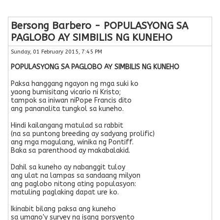
Bersong Barbero - POPULASYONG SA
PAGLOBO AY SIMBILIS NG KUNEHO
Sunday, 01 February 2015, 7:45 PM
POPULASYONG SA PAGLOBO AY SIMBILIS NG KUNEHO
Paksa hanggang ngayon ng mga suki ko
yaong bumisitang vicario ni Kristo;
tampok sa iniwan niPope Francis dito
ang pananalita tungkol sa kuneho.
Hindi kailangang matulad sa rabbit
(na sa puntong breeding ay sadyang prolific)
ang mga magulang, winika ng Pontiff.
Baka sa parenthood ay makabalakid.
Dahil sa kuneho ay nabanggit tuloy
ang ulat na lampas sa sandaang milyon
ang paglobo nitong ating populasyon:
matuling paglaking dapat ure ko.
Ikinabit bilang paksa ang kuneho
sa umano'y survey na isang porsyento