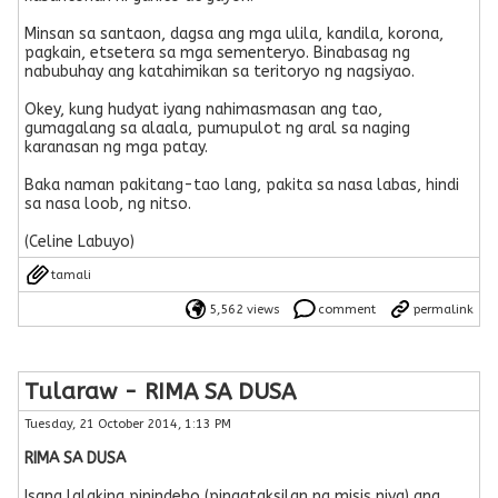
Minsan sa santaon, dagsa ang mga ulila, kandila, korona,
pagkain, etsetera sa mga sementeryo. Binabasag ng
nabubuhay ang katahimikan sa teritoryo ng nagsiyao.
Okey, kung hudyat iyang nahimasmasan ang tao,
gumagalang sa alaala, pumupulot ng aral sa naging
karanasan ng mga patay.
Baka naman pakitang-tao lang, pakita sa nasa labas, hindi
sa nasa loob, ng nitso.
(Celine Labuyo)
tamali
5,562 views
comment
permalink
Tularaw - RIMA SA DUSA
Tuesday, 21 October 2014, 1:13 PM
RIMA SA DUSA
Isang lalaking pinindeho (pinagtaksilan ng misis niya) ang