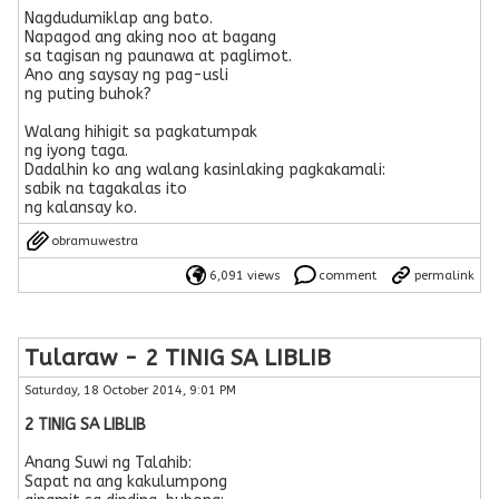
Nagdudumiklap ang bato.
Napagod ang aking noo at bagang
sa tagisan ng paunawa at paglimot.
Ano ang saysay ng pag-usli
ng puting buhok?
Walang hihigit sa pagkatumpak
ng iyong taga.
Dadalhin ko ang walang kasinlaking pagkakamali:
sabik na tagakalas ito
ng kalansay ko.
obramuwestra
6,091 views
comment
permalink
Tularaw - 2 TINIG SA LIBLIB
Saturday, 18 October 2014, 9:01 PM
2 TINIG SA LIBLIB
Anang Suwi ng Talahib:
Sapat na ang kakulumpong