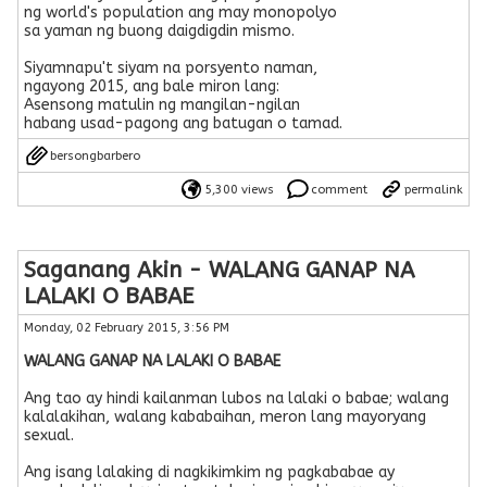
ng world's population ang may monopolyo
sa yaman ng buong daigdigdin mismo.
Siyamnapu't siyam na porsyento naman,
ngayong 2015, ang bale miron lang:
Asensong matulin ng mangilan-ngilan
habang usad-pagong ang batugan o tamad.
bersongbarbero
5,300 views
comment
permalink
Saganang Akin - WALANG GANAP NA
LALAKI O BABAE
Monday, 02 February 2015, 3:56 PM
WALANG GANAP NA LALAKI O BABAE
Ang tao ay hindi kailanman lubos na lalaki o babae; walang
kalalakihan, walang kababaihan, meron lang mayoryang
sexual.
Ang isang lalaking di nagkikimkim ng pagkababae ay