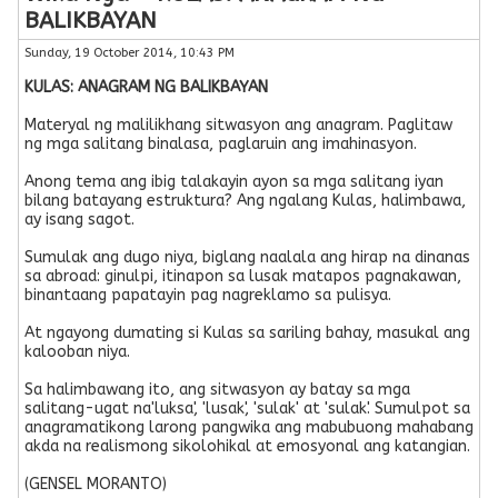
BALIKBAYAN
Sunday, 19 October 2014, 10:43 PM
KULAS: ANAGRAM NG BALIKBAYAN
Materyal ng malilikhang sitwasyon ang anagram. Paglitaw
ng mga salitang binalasa, paglaruin ang imahinasyon.
Anong tema ang ibig talakayin ayon sa mga salitang iyan
bilang batayang estruktura? Ang ngalang Kulas, halimbawa,
ay isang sagot.
Sumulak ang dugo niya, biglang naalala ang hirap na dinanas
sa abroad: ginulpi, itinapon sa lusak matapos pagnakawan,
binantaang papatayin pag nagreklamo sa pulisya.
At ngayong dumating si Kulas sa sariling bahay, masukal ang
kalooban niya.
Sa halimbawang ito, ang sitwasyon ay batay sa mga
salitang-ugat na'luksa', 'lusak', 'sulak' at 'sulak'. Sumulpot sa
anagramatikong larong pangwika ang mabubuong mahabang
akda na realismong sikolohikal at emosyonal ang katangian.
(GENSEL MORANTO)