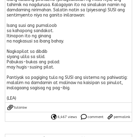
tahimik na nagdurusa. Kalagayan ito na sinalukan namin ng
damdaming nirimahan. Salatin natin sa (piyesang) SUSI ang
sentimyento niya na ganito inilarawan:
Isang susi ang pumaloob
sa kahapong sandakot.
Itinapon ito ng ginang
na nagkasusi sa ibang bahay.
Nagkapilat sa dibdib
siyang ulila sa silid.
Pabukas-bukas ang palad:
may hugis-susing pilat.
Pantiyak sa pagiging tula ng SUSI ang sistema ng pahiwatig:
malalim na damdamin at malinaw na kaisipan sa pinulot,
inalagaang sagisag ng pag-ibig.
(LEA)
tularaw
6,467 views
comment
permalink