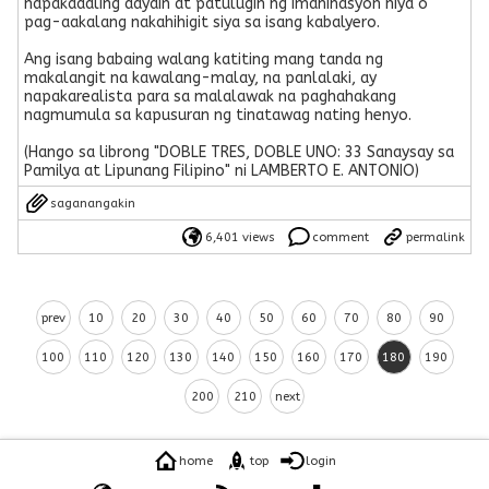
napakadaling dayain at patulugin ng imahinasyon niya o
pag-aakalang nakahihigit siya sa isang kabalyero.
Ang isang babaing walang katiting mang tanda ng
makalangit na kawalang-malay, na panlalaki, ay
napakarealista para sa malalawak na paghahakang
nagmumula sa kapusuran ng tinatawag nating henyo.
(Hango sa librong "DOBLE TRES, DOBLE UNO: 33 Sanaysay sa
Pamilya at Lipunang Filipino" ni LAMBERTO E. ANTONIO)
saganangakin
6,401 views
comment
permalink
prev
10
20
30
40
50
60
70
80
90
100
110
120
130
140
150
160
170
180
190
200
210
next
home
top
login