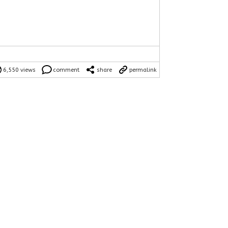
6,550 views
comment
share
permalink