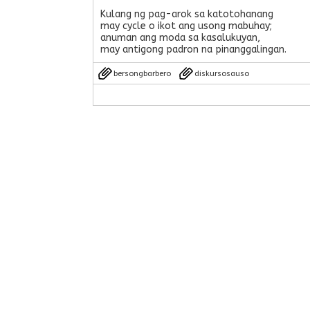
Kulang ng pag-arok sa katotohanang
may cycle o ikot ang usong mabuhay;
anuman ang moda sa kasalukuyan,
may antigong padron na pinanggalingan.
bersongbarbero
diskursosauso