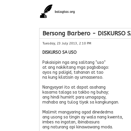
balagtas.org
Bersong Barbero - DISKURSO 
Tuesday, 23 July 2013, 2:10 PM
DISKURSO SA USO
Pakaisipin nga ang salitang "uso"
at ang nakikitang mga pagbabago:
ayos ng paligid, tahanan at tao
na kung kilatisin ay umaasenso.
Nangyayari ito at dapat asahang
kasama talaga sa takbo ng buhay;
ang hindi humirit para umagapay,
mahaba ang tulog tiyak sa kangkungan.
Malimit mangyaring agad dinededma
ang usong sa tingin ay wala nang kwenta,
imbes na ingatan, ibinabasura
ang naturang api kinawawang moda.