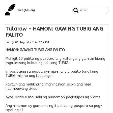
balagtas.org
Tularaw - HAMON: GAWING TUBIG ANG
PALITO
Friday, 01 August 2014, 7:54 PM
HAMON: GAWING TUBIG ANG PALITO
Mahigit 10 palito ng posporo ang kailangang gamitin bilang
mga letrang bubuo ng salitang TUBIG.
Imposibleng sumapat, syempre, ang 5 palito lang kung
TUBIG mismo ang iispelingin.
Pairalin ang malikhaing imahinasyon, isipin ang mga
halimbawang likido.
Ayos! Nadale mo! sabi ng humamon pagkalipas ng 5 oras.
Ang hinamon ay gumamit ng 5 palito ng posporo sa pag-
ispel ng IHI.