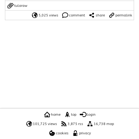
tularaw
5,025 views
comment
share
permalink
home
top
login
101,725 views
3,875 rss
16,738 map
cookies
privacy