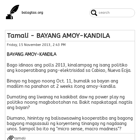
balagtas.org
Tamali - BAYANG AMOY-KANDILA
Friday, 15 November 2013, 2:43 PM
BAYANG AMOY-KANDILA
Bago idinaos ang polls 2013, kinalampag ng isang politiko
ang kooperatibang pang-elektrisidad sa Cabiao, Nueva Ecija.
Binayo ng bagyo noong Oct. 11, bumalik sa bayan ang
madilim na panahon at 2 weeks itong amoy-kandila.
Dumating ang liwanag na kaakibat daw ng power play ng
politiko noong magbobotohan na. Bakit napakatagal nagtiis
ang bayan?
Diumano, hinintay ng balisawsawing kooperatiba ang bagong
bagyong magsasauli ng koryenteng tinangay ng nagdaang
unos. Sampol ba ito ng "micro sense, macro madness"?
tamali