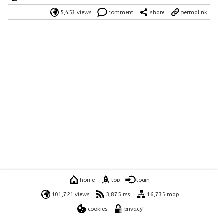
5,453 views
comment
share
permalink
home
top
login
101,721 views
3,875 rss
16,735 map
cookies
privacy