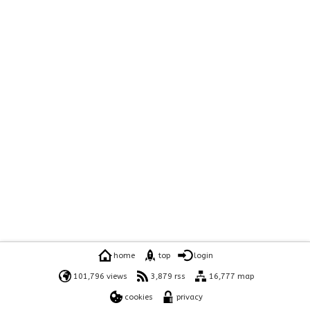
home
top
login
101,796 views
3,879 rss
16,777 map
cookies
privacy