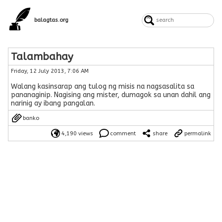
balagtas.org
Talambahay
Friday, 12 July 2013, 7:06 AM
Walang kasinsarap ang tulog ng misis na nagsasalita sa
pananaginip. Nagising ang mister, dumagok sa unan dahil ang
narinig ay ibang pangalan.
banko
4,190 views
comment
share
permalink