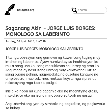
balagtas.org
Saganang Akin - JORGE LUIS BORGES:
MONOLOGO SA LABERINTO
Sunday, 06 April 2014, 4:47 PM
JORGE LUIS BORGES: MONOLOGO SA LABERINTO
Tila nga obsesyon ang gumawa ng kuwentong laging may
imahen ng laberinto. Ayaw humiwalay sa imahinasyon ko
mula nang una ko itong matuklasan sa library ng ama ko.
Ang image ay nasa isang librong may kakatwang ukit sa
isang buong pahina, nagpapakita ng gusaling kahawig ng
ampiteatro, mabitak, mas mataas kaysa mga sipres at
nakatayong mga tao sa paligid.
Inisip ko noon na kung gagamit ako ng magnifying glass,
makakikita ako ng isang minotauro sa loob ng gusali.
Ang laberintong iyon ay simbolo ng pagkalito, ng pagkawala
sa buhay.