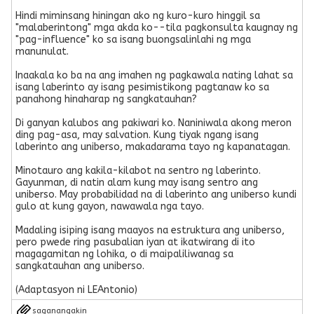
Hindi miminsang hiningan ako ng kuro-kuro hinggil sa
"malaberintong" mga akda ko--tila pagkonsulta kaugnay ng
"pag-influence" ko sa isang buongsalinlahi ng mga
manunulat.
Inaakala ko ba na ang imahen ng pagkawala nating lahat sa
isang laberinto ay isang pesimistikong pagtanaw ko sa
panahong hinaharap ng sangkatauhan?
Di ganyan kalubos ang pakiwari ko. Naniniwala akong meron
ding pag-asa, may salvation. Kung tiyak ngang isang
laberinto ang uniberso, makadarama tayo ng kapanatagan.
Minotauro ang kakila-kilabot na sentro ng laberinto.
Gayunman, di natin alam kung may isang sentro ang
uniberso. May probabilidad na di laberinto ang uniberso kundi
gulo at kung gayon, nawawala nga tayo.
Madaling isiping isang maayos na estruktura ang uniberso,
pero pwede ring pasubalian iyan at ikatwirang di ito
magagamitan ng lohika, o di maipaliliwanag sa
sangkatauhan ang uniberso.
(Adaptasyon ni LEAntonio)
saganangakin