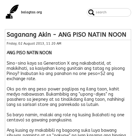
balagtas.org
Saganang Akin - ANG PISO NATIN NOON
Friday, 02 August 2013, 11:20 AM
ANG PISO NATIN NOON
Sino-sino kaya sa Generation X ang nakababatid, at
makikihati, sa kasiyahan kong gunitain ang tatag ng pisong
Pinoy? Inabutan ko ang panahon na one peso=$2 ang
exchange rate.
Oks pa rin ang peso power paglipas ng ilang taon, kahit
medyo nabawasan. Bukambibig ang "upong-diyes" ng
pasahero sa jeepney at sa tinalikdang ilang taon, nahihingi
lang sa sarisari store ang panrekado sa lutuin.
Sa baryo namin, malaki ang role ng kusing (kalahati ng one
centavo) sa gawaing pangkusina.
Ang kusing ay makabibili ng bagoong suka luya bawang
sibuyas paminta at sa "pakyaw" na iyan kasama ang hinging