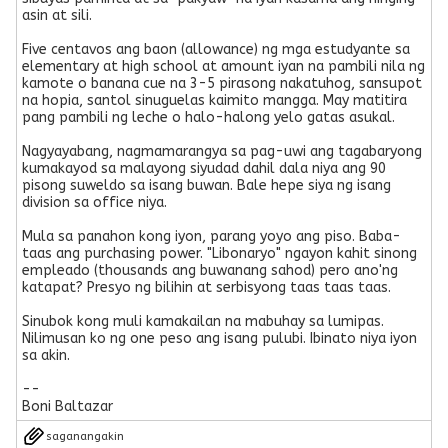
asin at sili.
Five centavos ang baon (allowance) ng mga estudyante sa
elementary at high school at amount iyan na pambili nila ng
kamote o banana cue na 3-5 pirasong nakatuhog, sansupot
na hopia, santol sinuguelas kaimito mangga. May matitira
pang pambili ng leche o halo-halong yelo gatas asukal.
Nagyayabang, nagmamarangya sa pag-uwi ang tagabaryong
kumakayod sa malayong siyudad dahil dala niya ang 90
pisong suweldo sa isang buwan. Bale hepe siya ng isang
division sa office niya.
Mula sa panahon kong iyon, parang yoyo ang piso. Baba-
taas ang purchasing power. "Libonaryo" ngayon kahit sinong
empleado (thousands ang buwanang sahod) pero ano'ng
katapat? Presyo ng bilihin at serbisyong taas taas taas.
Sinubok kong muli kamakailan na mabuhay sa lumipas.
Nilimusan ko ng one peso ang isang pulubi. Ibinato niya iyon
sa akin.
--
Boni Baltazar
saganangakin