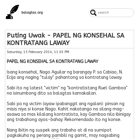
balagtas.org
Puting Uwak - PAPEL NG KONSEHAL SA
KONTRATANG LAWAY
Saturday, 15 February 2014, 11:03 PM
PAPEL NG KONSEHAL SA KONTRATANG LAWAY
Isang konsehal, Nago Aguilar ng barangay P. sa Cabiao, N.
Ecija ang naging "tulay" pahantong sa kontratang laway.
Sabi ito ng latest "victim" ng "kontratistang Ruel Gamboa"
na isinumbong dito sa balagtas kamakailan.
Sabi pa ng victim (ayaw ipabanggit ang ngalan): pinsan ng
misis niya si konse Nago. Kahit nakatango na silang mag-
asawa sa mas kilalang kontratista, kay Gamboa nila ibinigay
ang trabahong ayos-bahay. Rekomendado ito ng konse.
Nang ibitin ng suspek ang trabaho at di na sumipot
pagkakuha ng perang pambili ng gamit, may nagsabing