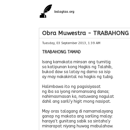
balagtas.org
Obra Muwestra - TRABAHONG
Tuesday, 03 September 2013, 1:39 AM
TRABAHONG TAMAD
Isang kamakata minsan ang tumitig
sa katipunan kong Hagkis ng Talahib,
bukod daw sa latay ng damo sa isip
ay may nakakintal na hagkis ng tubig.
Halimbawa ito ng pagsisiyasat
ng iba sa iyong niromansang danas;
nahimasmasan ka, natuwang nagulat
dahil ang sarili'y higit mong nasipat.
May oras talagang di namamalayang
ganap ng makata ang sariling malay:
haraya't gunitang sabik sa sintaha'y
minarapat niyang huwag mabulahaw.