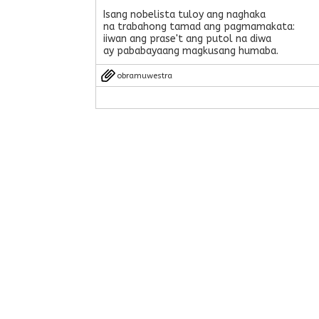
Isang nobelista tuloy ang naghaka
na trabahong tamad ang pagmamakata:
iiwan ang prase't ang putol na diwa
ay pababayaang magkusang humaba.
obramuwestra