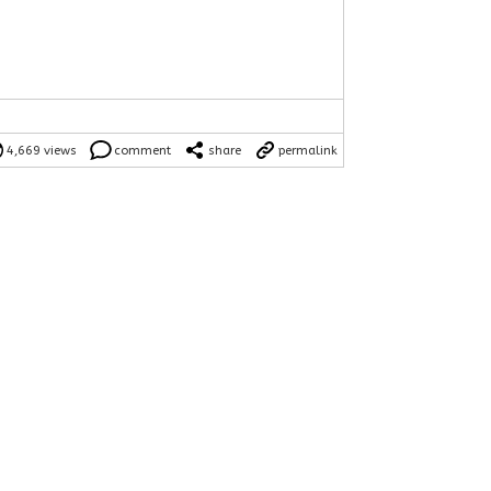
4,669 views
comment
share
permalink