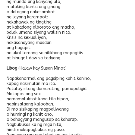
ng mundo ang kanyang ulo,
malaking banta ang ginang
o dalagang nakasambot
ng layang karampot:
nakahawak ng tingting
at kabadong alboroto ang macho,
balak umano siyang walisin nito.
Krisis na sexual iyan,
nakasanayang masdan
ang hagupit
na ukol lamang sa nilikhang mapagtiis
at hinugot daw sa tadyang.
Libog
(Halaw kay Susan Minot)
Napakanormal ang pagsiping kahit kanino,
kapag nasimulan mo ito.
Patuloy silang dumarating, pumapaligid.
Matapos ang sex
namamaluktot kang tila hipon,
napinsalaang kalooban.
Di mo sisikaping magpaliwanag
o humingi ng kahit ano,
o bahagyang mangusap sa kaharap.
Nagbubukas ka ng mga hita,
hindi makapagbukas ng puso.
Ginagawa mo ang lahat ng gusto nila.