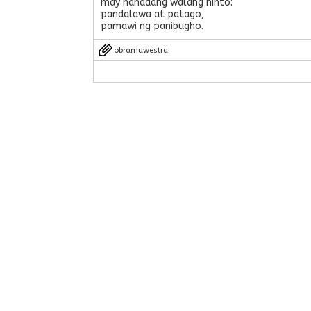
may handaang walang hinto:
pandalawa at patago,
pamawi ng panibugho.
obramuwestra