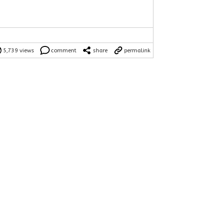
5,739 views
comment
share
permalink