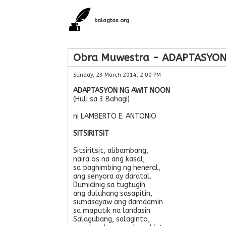
balagtas.org
Obra Muwestra - ADAPTASYON 
Sunday, 23 March 2014, 2:00 PM
ADAPTASYON NG AWIT NOON
(Huli sa 3 Bahagi)
ni LAMBERTO E. ANTONIO
SITSIRITSIT
Sitsiritsit, alibambang,
naira os na ang kasal;
sa paghimbing ng heneral,
ang senyora ay daratal.
Dumidinig sa tugtugin
ang duluhang sasapitin,
sumasayaw ang damdamin
sa maputik na landasin.
Salagubang, salaginto,