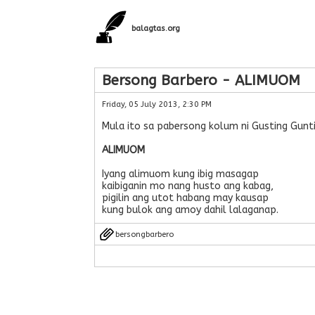
balagtas.org
Bersong Barbero - ALIMUOM
Friday, 05 July 2013, 2:30 PM
Mula ito sa pabersong kolum ni Gusting Guntin
ALIMUOM
Iyang alimuom kung ibig masagap
kaibiganin mo nang husto ang kabag,
pigilin ang utot habang may kausap
kung bulok ang amoy dahil lalaganap.
bersongbarbero