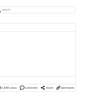
4,088 views
comment
share
permalink